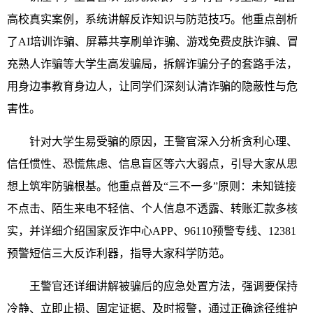
高校真实案例，系统讲解反诈知识与防范技巧。他重点剖析
了AI培训诈骗、屏幕共享刷单诈骗、游戏免费皮肤诈骗、冒
充熟人诈骗等大学生高发骗局，拆解诈骗分子的套路手法，
用身边事教育身边人，让同学们深刻认清诈骗的隐蔽性与危
害性。
针对大学生易受骗的原因，王警官深入分析贪利心理、
信任惯性、恐慌焦虑、信息盲区等六大弱点，引导大家从思
想上筑牢防骗根基。他重点普及“三不一多”原则：未知链接
不点击、陌生来电不轻信、个人信息不透露、转账汇款多核
实，并详细介绍国家反诈中心APP、96110预警专线、12381
预警短信三大反诈利器，指导大家科学防范。
王警官还详细讲解被骗后的应急处置方法，强调要保持
冷静、立即止损、固定证据、及时报警，通过正确途径维护