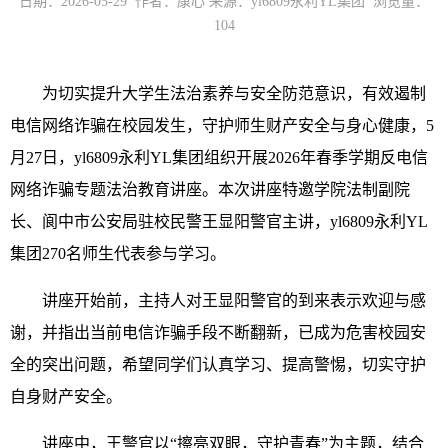
日期：2026-05-29 作者：康心 来源：yl6809永利YL集团 浏览量：
104
为切实提升大学生法治素养与安全防范意识，有效遏制
电信网络诈骗在校园发生，守护师生财产安全与身心健康，5
月27日，yl6809永利YL集团组织开展2026年春季学期反电信
网络诈骗专题法治教育讲座。本次讲座特邀学院法制副院
长、阆中市公安局驻校民警王显阳警官主讲，yl6809永利YL
集团270名师生代表参与学习。
讲座开始前，主持人对王显阳警官的到来表示欢迎与感
谢，并指出当前电信诈骗手段不断翻新，已成为危害校园安
全的突出问题，希望同学们认真学习、提高警惕，切实守护
自身财产安全。
讲座中，王警官以“擦亮双眼，守护青春”为主题，结合