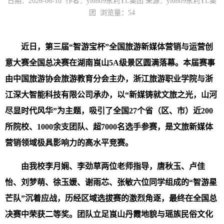
日期：2026-06-10 作者：yl6809永利YL集团 来源：yl6809永利YL集
团 浏览量：
54
近日，第三届“智游宝杯”全国旅游新媒体营销与运营创
意大赛全国总决赛在湖南崀山5A级景区圆满落幕。本届赛事
由中国旅游协会旅游教育分会主办，浙江旅游职业学院与浙
江深大智能科技有限公司承办，以“新媒铸就文旅之光，山河
尽显时代风华”为主题，吸引了全国27个省（区、市）近200
所院校、1000余支团队、超7000名选手参赛，是文旅新媒体
营销领域极具影响力的高水平竞赛。
由我校李月娴、李劲草两位老师指导，唐秋玉、卢佳
怡、刘梦萌、徐玉媛、谢雨芯、张敏六位同学组成的“智游星
芒队”沉着应战，历经区域选拔赛的激烈角逐，最终在全国总
决赛中荣获二等奖。团队立足崀山丹霞地貌与瑶族民俗文化