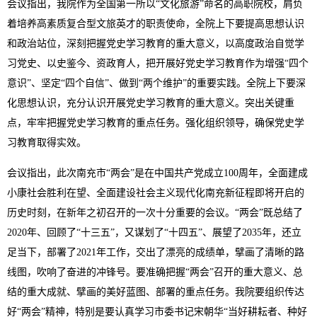
会议指出，我院作为全国第一所以“文化旅游”命名的高职院校，肩负
着培养高素质复合型文旅英才的职责使命，全院上下要提高思想认识
和政治站位，深刻把握党史学习教育的重大意义，以高度政治自觉学
习党史、以史鉴今、资政育人，把开展好党史学习教育作为增强“四个
意识”、坚定“四个自信”、做到“两个维护”的重要实践。全院上下要深
化思想认识，充分认识开展党史学习教育的重大意义。突出关键重
点，牢牢把握党史学习教育的重点任务。强化组织领导，确保党史学
习教育取得实效。
会议指出，此次南充市“两会”是在中国共产党成立100周年，全面建成
小康社会胜利在望、全面建设社会主义现代化南充新征程即将开启的
历史时刻，在新年之初召开的一次十分重要的会议。“两会”既总结了
2020年、回顾了“十三五”，又谋划了“十四五”、展望了2035年，还立
足当下，部署了2021年工作，交出了漂亮的成绩单，擘画了清晰的路
线图，吹响了奋进的冲锋号。要准确把握“两会”召开的重大意义、总
结的重大成就、擘画的美好蓝图、部署的重点任务。我院要组织传达
好“两会”精神，特别是要认真学习市委书记宋朝华“当好耕耘者、种好