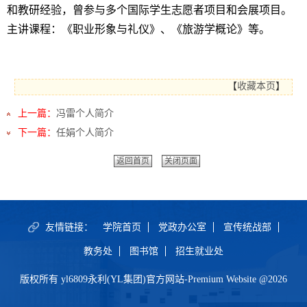
和教研经验，曾
参与多个国际学生志愿者项目和会展项目。
主讲课程：《职业形象与礼仪》、《旅游学概论》等。
【
收藏本页
】
上一篇：
冯雷个人简介
下一篇：
任娟个人简介
返回首页
关闭页面
友情链接：
学院首页
党政办公室
宣传统战部
教务处
图书馆
招生就业处
版权所有 yl6809永利(YL集团)官方网站-Premium Website @2026