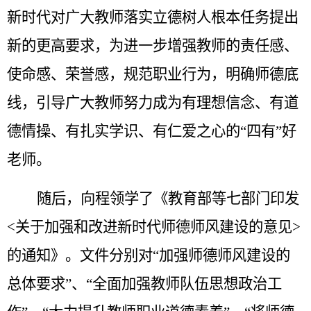
新时代对广大教师落实立德树人根本任务提出
新的更高要求，为进一步增强教师的责任感、
使命感、荣誉感，规范职业行为，明确师德底
线，引导广大教师努力成为有理想信念、有道
德情操、有扎实学识、有仁爱之心的“四有”好
老师。
随后，向程领学了《教育部等七部门印发
<
关于加强和改进新时代师德师风建设的意见
>
的通知》。文件分别对
“
加强师德师风建设的
总体要求
”
、
“
全面加强教师队伍思想政治工