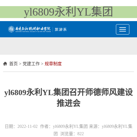
yl6809永利YL集团
Toggle
navigati
首页
>
党建工作
>
规章制度
yl6809永利YL集团召开师德师风建设
推进会
日期：2022-11-02 作者：yl6809永利YL集团 来源：yl6809永利YL集
团 浏览量：
822