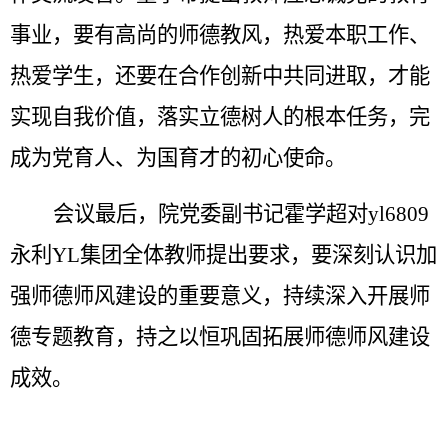
事业，要有高尚的师德教风，热爱本职工作、
热爱学生，还要在合作创新中共同进取，才能
实现自我价值，落实立德树人的根本任务，完
成为党育人、为国育才的初心使命。
会议最后，院党委副书记霍学超对yl6809
永利YL集团全体教师提出要求，要深刻认识加
强师德师风建设的重要意义，持续深入开展师
德专题教育，持之以恒巩固拓展师德师风建设
成效。