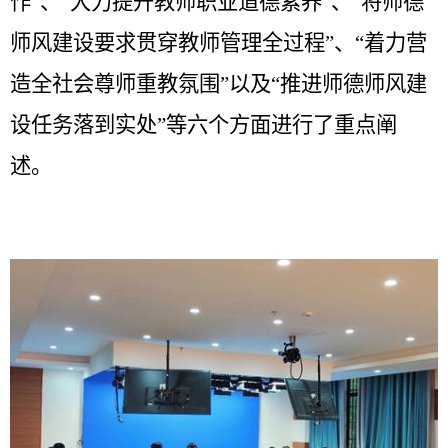
作
”
、
“
大力提升教师职业道德素养
”
、
“
将师德
师风建设要求贯穿教师管理全过程
”
、
“
着力营
造全社会尊师重教氛围
”
以及
“
推进师德师风建
设任务落到实处
”
等六个方面进行了重点阐
述。