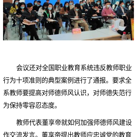
会议还对全国职业教育系统违反教师职业
行为十项准则的典型案例进行了通报。要求全
系教师要提高对师德师风认识，对师德失范行
为保持零容忍态度。
教师代表董享帝就如何加强师德师风建设
作交流发言。董享帝提出教师应忠诚党的教育