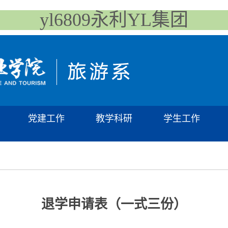
yl6809永利YL集团
党建工作
教学科研
学生工作
退学申请表（一式三份）