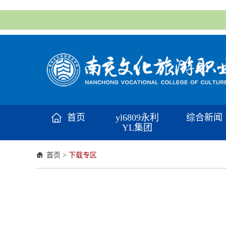
首页
yl6809永利
综合新闻
YL集团
首页
>
下载专区