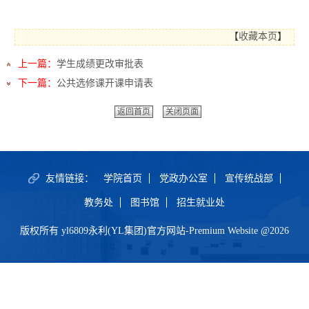
【
收藏本页
】
上一篇：
学生成绩更改审批表
下一篇：
公共选修课开课申请表
返回首页
关闭页面
友情链接：
学院首页
党政办公室
宣传统战部
教务处
图书馆
招生就业处
版权所有 yl6809永利(YL集团)官方网站-Premium Website @2026