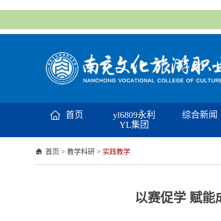
首页
yl6809永利
综合新闻
YL集团
首页
>
教学科研
>
实践教学
以赛促学 赋能成