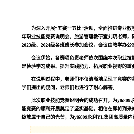
为深入开展“五赛”“五比”活动，全面推进
专业教
年
职业
技能竞赛说明会。旅游管理教研室刘玥
老师
，
20
23级、
20
24级各班班长
参加会议
，会议由
教学办公
会议伊始，各赛项负责老师依次围绕本次职业技
是检验学习成果、提升实践能力、拓展职业视野的重
在说明过程中，老师们不仅清晰地呈现了竞赛的
学们提出的疑问，老师们也进行了耐心解答。
此次职业技能竞赛说明会的成功召开，为yl68
能竞赛的顺利开展奠定了坚实基础。相信在即将到来的
绽放属于自己的光芒，为yl6809永利YL集团高质量