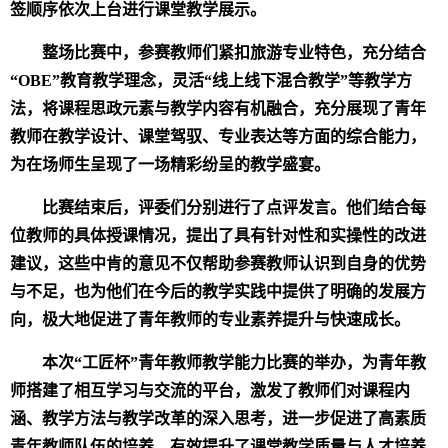
签顺序依次上台进行课堂教学
展示
。
整场比赛中，参赛教师们紧扣旅游专业特色，
充分结合
“OBE”教育教学理念
，
灵活
“线上线下混合教学”等教学方
法
，
将课程思政元素与教学内容有机融合，充分展现了青年
教师在教学设计、课堂驾驭、专业表达等方面的综合能力，
为在场师生呈现了一场精彩纷呈的教学盛宴。
比赛结束后，评委们分别进行了点评发言。他们结合每
位教师的具体授课情况，提出了具有针对性和实操性的改进
建议，这些中肯的意见不仅帮助参赛教师认识到自身的优势
与不足，也为他们在今后的教学实践中提供了明确的发展方
向，极大地促进了青年教师的专业素养提升与快速成长。
本次“工匠杯”青年教师教学能力比赛的举办，为青年教
师搭建了相互学习与交流的平台，激发了教师们对课程内
涵、教学方法与教学改革的深入思考，进一步促进了高素质
青年教师队伍的培养，有效提升了课堂教学质量与人才培养