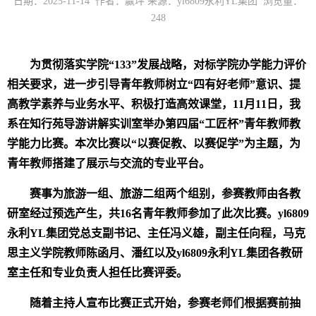
日期：2025-11-14 作者：赢坪 来源：yl6809永利YL集团 浏览量：
248
为贯彻落实学院“133”发展战略，对标学院
办学能力评价
相关
要求，进一步引导青年教师树立“四有好老师”意识、提
高教学素养与业务水平、积极打造高效课堂，
11月11日，我
系
在
知行苑
导游讲解实训室举办
第四届“工匠杯”青年教师教
学能力比赛。本次
比赛
以“以赛促教、以赛促学”为主题，为
青年教师搭建了展示与交流的专业平台。
赛事为旅游一组、旅游二组两个组别，参赛教师由各教
研室经过预选产生，共16名青年教师参加了此次比赛。yl6809
永利YL集团党总支副书记、主任冯义雄，副主任向程，马克
思主义学院教师陈函月、潘红以及yl6809永利YL集团各教研
室主任和专业负责人担任比赛评委。
随着主持人宣布比赛正式开始，参赛
老师们
根据赛前抽