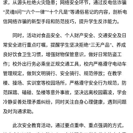
求，从源头杜绝火灾隐患；网络安全环节，通过反电信诈骗
“灵魂8问”“六个一律”“十个凡是”等通俗易记的内容，剖析电
信网络诈骗的新型手段和防范技巧，提升学生反诈能力。
同时，活动对食品安全、个人财产安全、交通安全及日
常安全进行重点叮嘱，提醒学生坚决拒绝“三无产品”、养成
良好饮食卫生习惯，增强财物保管意识，做好日常防盗工
作；校外出行务必乘坐正规交通工具，校内严格遵守电动车
管理规定，做到文明骑行、安全骑行、规范停放；在教学
楼、操场、实训室等校园场所，严格遵守安全行为规范，防
范踩踏、磕碰、坠楼等意外事故，坚决远离校园霸凌，学会
冷静妥善处理矛盾纠纷，同时关注自身心理健康，遇到问题
及时沟通求助。
此次安全教育活动，通过要点重申、重点强调的方式，