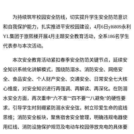
为持续筑牢校园安全防线，切实提升学生安全防范意识
和自我保护能力，扎实推进平安校园建设，4月6日yl6809永利
YL集团于旅熙楼开展4月主题安全教育活动，全系186名学生
代表参与本次活动。
本次安全教育活动紧扣春季安全防范关键节点，延续安
全知识系统化讲解模式，围绕防溺水、消防安全、网络安
全、食品安全、个人财产安全、交通安全、日常安全七大核
心维度，对安全知识进行再强调、再解读、再深化。在防溺
水安全方面，再次重申“六不准”“四不要”“八避免”的硬性要
求，引导学生时刻绷紧防溺水安全弦，树立珍爱生命的底线
思维；消防安全板块，聚焦宿舍安全管理，明确违规电器使
用红线、消防设施保护规范及电动车校园停放充电的具体要