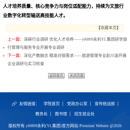
人才培养质量、核心竞争力与岗位适配能力，持续为文旅行
业数字化转型输送高技能人才。
【
收藏本页
】
上一篇：
深耕行业调研 优化人才培养——yl6809永利YL集团研学旅
行管理与服务专业开展专业调研
下一篇：
​深化产教融合 精准对接需求——旅游管理专业赴川渝开展
企业调研与实习检查
返回首页
关闭页面
友情链接：
学院首页
党政办公室
宣传统战部
教务处
图书馆
招生就业处
版权所有 yl6809永利(YL集团)官方网站-Premium Website @2026