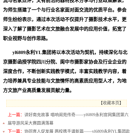
流与名家点评，又有前沿的器材技术分享与行业政策解读，
为师生搭建了一个与行业名家面对面交流的优质平台。参会
师生纷纷表示，通过本次活动不仅提升了摄影技术水平，更
深入了解了摄影艺术在文旅融合发展中的应用价值，拓宽了
职业视野与创作思路。
yl6809永利YL集团将以本次活动为契机，持续深化与北
京摄影函授学院四川分院、阆中市摄影家协会及行业企业的
深度合作，不断创新实践教学模式，丰富实践教学内容，着
力培养兼具专业技能与文旅情怀的高素质应用型人才，为地
方文旅产业高质量发展贡献力量。
【
收藏本页
】
上一篇：
讲好南充故事 唱响阆苑传奇——yl6809永利官网集团第六
届导游风采大赛圆满落幕
下一篇：
协同育人促发展 两校携手谱新篇——yl6809永利YL集团赴