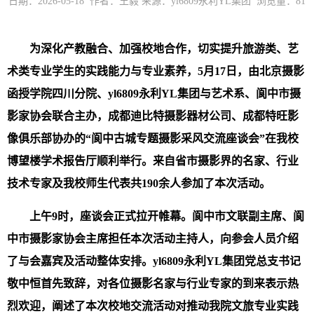
日期：2026-05-18 作者：王毅 来源：yl6809永利YL集团 浏览量：
81
为深化产教融合、加强校地合作，切实提升旅游类、艺
术类专业学生的实践能力与专业素养，5月17日，由北京摄影
函授学院四川分院、yl6809永利YL集团与艺术系、阆中市摄
影家协会联合主办，成都迪比特摄影器材公司、成都特旺影
像俱乐部协办的“阆中古城专题摄影采风交流座谈会”在我校
博望楼学术报告厅顺利举行。来自省市摄影界的名家、行业
技术专家及我校师生代表共190余人参加了本次活动。
上午9时，座谈会正式拉开帷幕。阆中市文联副主席、阆
中市摄影家协会主席担任本次活动主持人，向参会人员介绍
了与会嘉宾及活动整体安排。yl6809永利YL集团党总支书记
敬中恒首先致辞，对各位摄影名家与行业专家的到来表示热
烈欢迎，阐述了本次校地交流活动对推动我院文旅专业实践