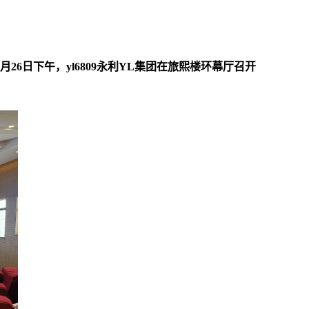
日下午，yl6809永利YL集团在旅熙楼环幕厅召开