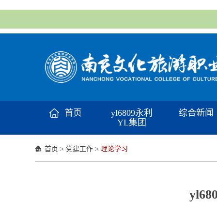
首页
yl6809永利
综合新闻
YL集团
首页
>
党建工作
>
理论学习
​y