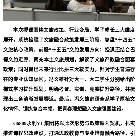
本次授课围绕文旅政策、行业变局、学子成长三大维度
展开，系统梳理了文旅融合政策发展三阶段，复盘“十四五”
文旅核心政策，前瞻“十五五”文旅发展方向；授课还结合巴
蜀文旅走廊、南充本土文旅规划，解读了文旅产教融合配套
政策；同时提出未来行业比拼三大软实力。针对学生普遍存
在的专业认知误区，冯义雄针对大一、大二学生分别给出阶
梯式学习提升规划，明确考证、实训、竞赛提升路径，并梳
理出三条清晰发展赛道。最后，冯义雄寄语全系学子厚植文
化情怀、锤炼复合本领，把青春理想融入文旅强国建设。
yl6809永利YL集团将以此次形势与政策课为契机，扎实
推进课程思政建设，打通思政教育与专业培育融合路径，引