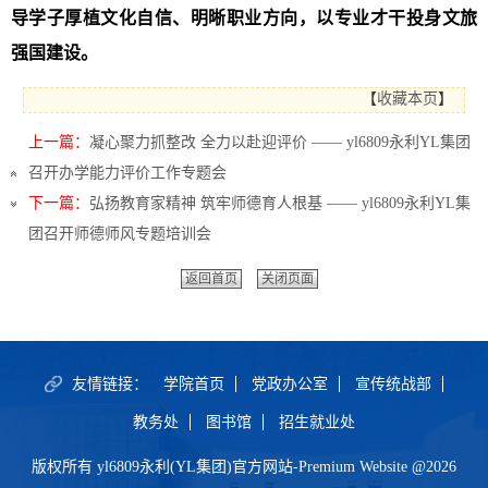
导学子厚植文化自信、明晰职业方向，以专业才干投身文旅
强国建设。
【
收藏本页
】
上一篇：
凝心聚力抓整改 全力以赴迎评价 —— yl6809永利YL集团
召开办学能力评价工作专题会
下一篇：
弘扬教育家精神 筑牢师德育人根基 —— yl6809永利YL集
团召开师德师风专题培训会
返回首页
关闭页面
友情链接：
学院首页
党政办公室
宣传统战部
教务处
图书馆
招生就业处
版权所有 yl6809永利(YL集团)官方网站-Premium Website @2026