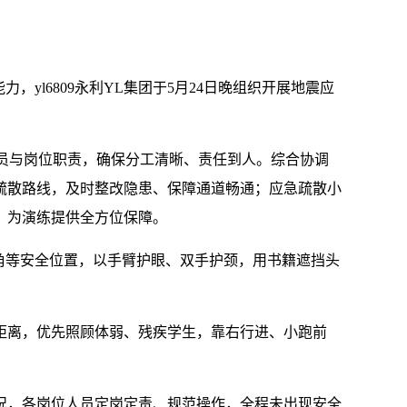
yl6809永利YL集团于5月24日晚组织开展地震应
人员与岗位职责，确保分工清晰、责任到人。综合协调
疏散路线，及时整改隐患、保障通道畅通；应急疏散小
，为演练提供全方位保障。
角等安全位置，以手臂护眼、双手护颈，用书籍遮挡头
距离，优先照顾体弱、残疾学生，靠右行进、小跑前
况，各岗位人员定岗定责、规范操作，全程未出现安全