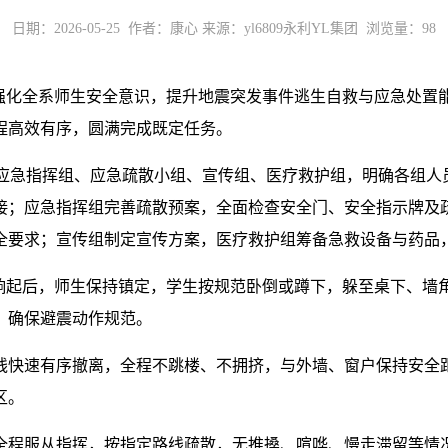
日期：2026-05-25 作者：康心 来源：yl6809永利YL集团 浏览量：
98
化全系师生安全意识，提升地震突发事件逃生自救与应急处置能力，
程高效有序，圆满完成既定任务。
调组、应急指挥组、应急疏散小组、宣传组、医疗救护组，明确各组
接；应急指挥组完善疏散预案，全面检查安全门、安全指示牌及
全要求；宣传组制定宣传方案，医疗救护组筹备急救设备与药品
报响起后，师生保持镇定，学生按规范卧倒或蹲下，躲至桌下、墙
，确保避震动作规范。
线快速有序撤离，全程不跳楼、不拥挤，与外墙、窗户保持安全
区。
全程服从指挥，按指定路线疏散，无推搡、喧哗、慢走滞留等情