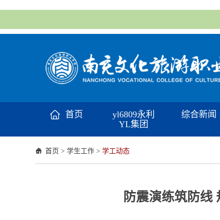
首页
yl6809永利
综合新闻
YL集团
首页
>
学生工作
>
学工动态
防震演练筑防线 