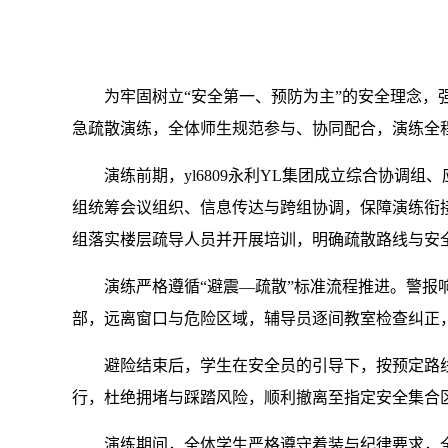
为牢固树立“安全第一、预防为主”的安全理念，强
急疏散演练，全体师生规范参与、协同配合，演练全
演练前期，yl6809永利YL集团成立综合协
组统筹会议组织、信息传达与跨组协调，保障演练衔
组落实楼层疏导人员并开展培训，明确疏散路线与安
演练严格遵循“避震—疏散”标准流程推进。警
部，远离窗口与危险区域，辅导员逐间教室检查纠正
避险结束后，学生在安全员的引导下，按预定路
行，杜绝拥堵与踩踏风险，顺利撤离至指定安全集合
演练期间，全体学生严格遵守着装与纪律要求，